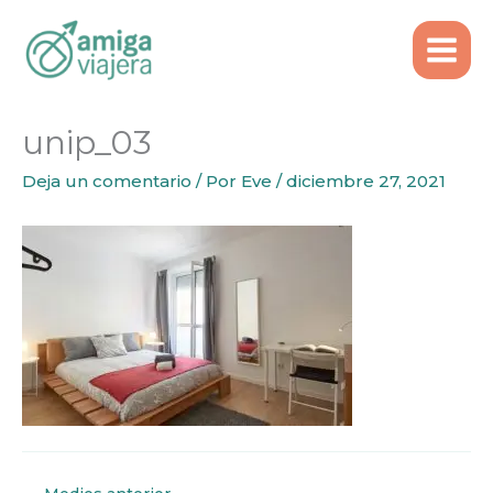
Inicio
unip_03
Ir
al
contenido
unip_03
Deja un comentario
/ Por
Eve
/
diciembre 27, 2021