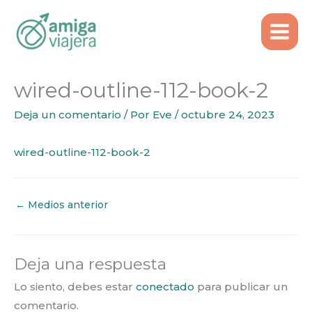
Inicio
wired-outline-112-book-2
Ir
al
contenido
wired-outline-112-book-2
Deja un comentario
/ Por
Eve
/
octubre 24, 2023
wired-outline-112-book-2
←
Medios anterior
Deja una respuesta
Lo siento, debes estar
conectado
para publicar un
comentario.