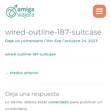
Inicio
wired-outline-187-suitcase
Ir
al
contenido
wired-outline-187-suitcase
Deja un comentario
/ Por
Eve
/
octubre 24, 2023
wired-outline-187-suitcase
←
Medios anterior
Deja una respuesta
Lo siento, debes estar
conectado
para publicar un
comentario.