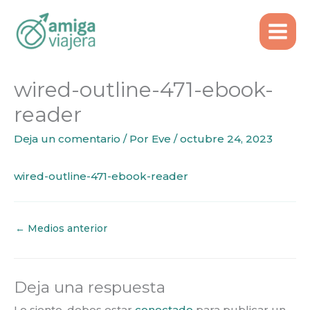
Inicio
wired-outline-471-ebook-reader
Ir
al
contenido
wired-outline-471-ebook-
reader
Deja un comentario
/ Por
Eve
/
octubre 24, 2023
wired-outline-471-ebook-reader
←
Medios anterior
Deja una respuesta
Lo siento, debes estar
conectado
para publicar un