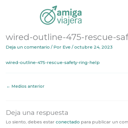
Inicio
wired-outline-475-rescue-safety-ring-help
Ir
al
contenido
wired-outline-475-rescue-saf
Deja un comentario
/ Por
Eve
/
octubre 24, 2023
wired-outline-475-rescue-safety-ring-help
←
Medios anterior
Deja una respuesta
Lo siento, debes estar
conectado
para publicar un com