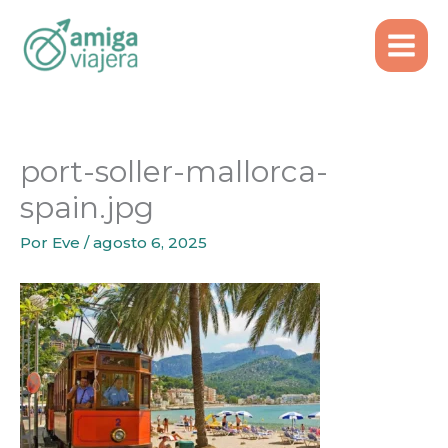
Inicio
Itinerarios
Ir
Guía completa para viajar a Mallorca
al
port-soller-mallorca-spain.jpg
contenido
port-soller-mallorca-
spain.jpg
Por
Eve
/
agosto 6, 2025