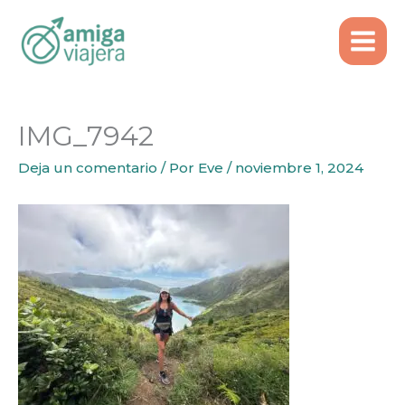
Inicio
Itinerarios
Qué ver en São Miguel, Azores
Ir
IMG_7942
al
contenido
IMG_7942
Deja un comentario
/ Por
Eve
/
noviembre 1, 2024