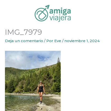
Inicio
Itinerarios
Qué ver en São Miguel, Azores
IMG
Ir
al
contenido
IMG_7979
Deja un comentario
/ Por
Eve
/
noviembre 1, 2024