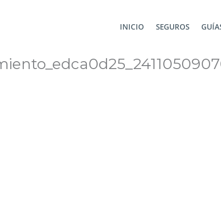
241105090703_1280x1025
INICIO
SEGUROS
GUÍAS
tamiento_edca0d25_241105090