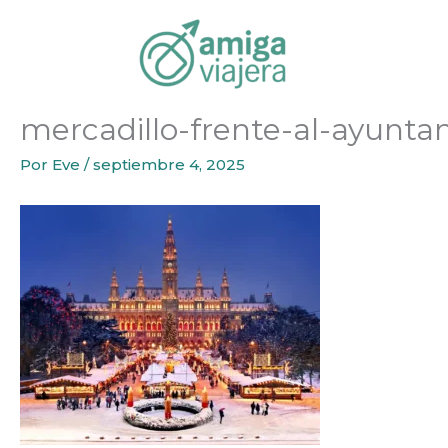
Inicio
mercadillo-frente-al-ayuntamiento_edca0d25_
Ir
al
contenido
mercadillo-frente-al-ayun
Por
Eve
/
septiembre 4, 2025