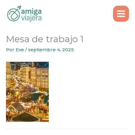
Inicio
Mesa de trabajo 1
Ir
al
contenido
Mesa de trabajo 1
Por
Eve
/
septiembre 4, 2025