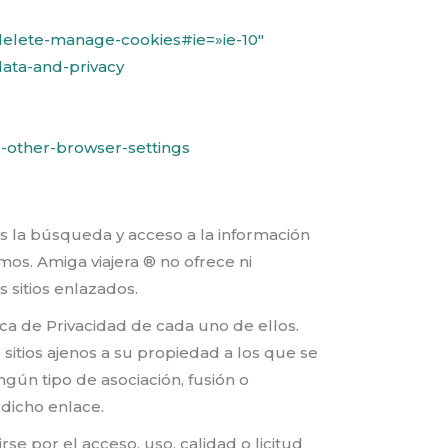
-delete-manage-cookies#ie=»ie-10″
data-and-privacy
-other-browser-settings
os la búsqueda y acceso a la información
smos. Amiga viajera ® no ofrece ni
s sitios enlazados.
ica de Privacidad de cada uno de ellos.
 sitios ajenos a su propiedad a los que se
gún tipo de asociación, fusión o
 dicho enlace.
e por el acceso, uso, calidad o licitud