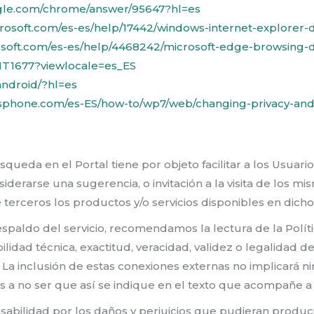
ogle.com/chrome/answer/95647?hl=es
crosoft.com/es-es/help/17442/windows-internet-explorer
rosoft.com/es-es/help/4468242/microsoft-edge-browsing-
HT1677?viewlocale=es_ES
android/?hl=es
sphone.com/es-ES/how-to/wp7/web/changing-privacy-and
queda en el Portal tiene por objeto facilitar a los Usuari
derarse una sugerencia, o invitación a la visita de los mi
terceros los productos y/o servicios disponibles en dicho
 respaldo del servicio, recomendamos la lectura de la Polít
lidad técnica, exactitud, veracidad, validez o legalidad de
a inclusión de estas conexiones externas no implicará nin
s a no ser que así se indique en el texto que acompañe a
bilidad por los daños y perjuicios que pudieran producirs