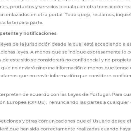
es, productos y servicios o cualquier otra transacción re
an enlazados en otro portal. Toda queja, reclamos, inqui
 a la tercera parte.
mpetente y notificaciones
yes de la jurisdicción desde la cual está accediendo a est
 de dichas leyes. A menos que se indique expresamente lo 
de este sitio se considerará no confidencial y no propiet
a que no enviará ninguna información a menos que tenga e
endamos que no envíe información que considere confiden
interpretan de acuerdo con las Leyes de Portugal. Para c
ión Europea (OPIUE), renunciando las partes a cualquier o
 peticiones y otras comunicaciones que el Usuario desee e
derá que han sido correctamente realizadas cuando hayan 