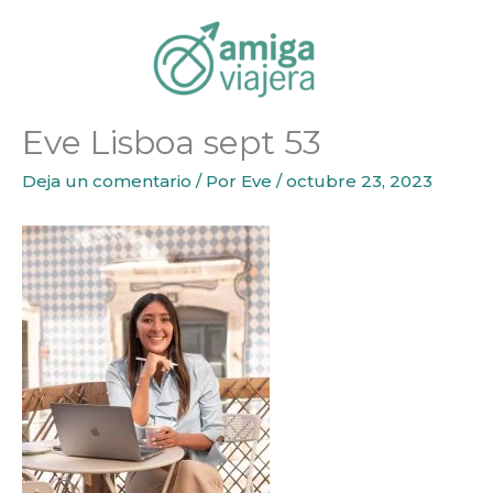
Inicio
Seguros
Eve Lisboa sept 53
Ir
al
contenido
Eve Lisboa sept 53
Deja un comentario
/ Por
Eve
/
octubre 23, 2023