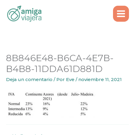
Inicio
Emigrar
Ir
Qué impuestos se pagan como trabajador
al
autónomo en Portugal
contenido
8B846E48-B6CA-4E7B-B4B8-11DDA61D881D
8B846E48-B6CA-4E7B-
B4B8-11DDA61D881D
Deja un comentario
/ Por
Eve
/
noviembre 11, 2021