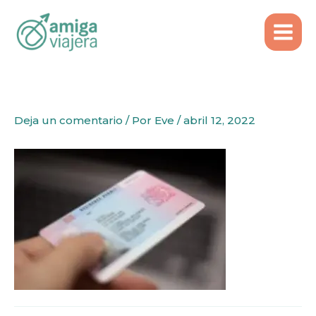
Inicio
Emigrar
Ir
Residencia por manifestación de interés en
al
Portugal
contenido
Deja un comentario
/ Por
Eve
/
abril 12, 2022