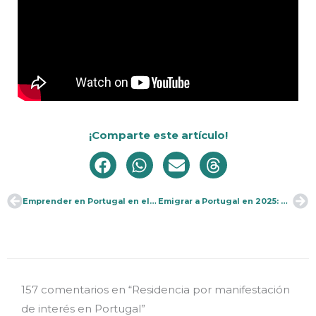
¡Comparte este artículo!
Emprender en Portugal en el rubro de la estética
Emigrar a Portugal en 2025: Guía Maestra
Ant
Si
157 comentarios en “Residencia por manifestación
de interés en Portugal”