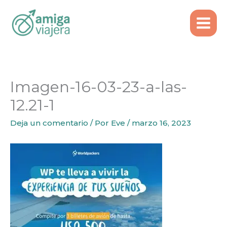
Inicio
Tips de viaje
Ir
Alojarse en un hostel sin pagar ¿cómo lo hice?
al
Imagen-16-03-23-a-las-12.21-1
contenido
Imagen-16-03-23-a-las-
12.21-1
Deja un comentario
/ Por
Eve
/
marzo 16, 2023