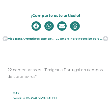
¡Comparte este artículo!
Visa para Argentinos que desean residir Portugal
Cuánto dinero necesito para emigrar a Portugal
Ant
Si
22 comentarios en “Emigrar a Portugal en tiempos
de coronavirus”
MAX
AGOSTO 10, 2021 A LAS 4:51 PM