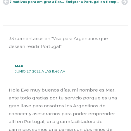
7 motivos para emigrar a Portugal
Emigrar a Portugal en tiempos de coronavirus
Ant
Si
33 comentarios en “Visa para Argentinos que
desean residir Portugal”
MAR
JUNIO 27, 2022 A LAS 11:46 AM
Hola Eve muy buenos días, mí nombre es Mar,
ante todo gracias por tu servicio porque es una
gran llave para nosotros los Argentinos de
conocer y asesorarnos para poder emprender
allí en Portugal, una gran «facilitadora de
caminos», somos una pareja con dos niños de