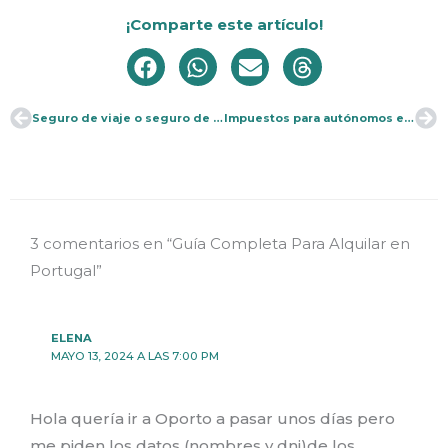
¡Comparte este artículo!
Seguro de viaje o seguro de salud en Portugal: ¿Cuál contrato?
Impuestos para autónomos en Portugal vs España
Ant
Si
3 comentarios en “Guía Completa Para Alquilar en
Portugal”
ELENA
MAYO 13, 2024 A LAS 7:00 PM
Hola quería ir a Oporto a pasar unos días pero
me piden los datos (nombres y dni)de los