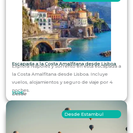
Escapada a la Costa Amalfitana desde Lisboa
Explora Nápoles y Sorrento en esta escapada a
la Costa Amalfitana desde Lisboa. Incluye
vuelos, alojamientos y seguro de viaje por 4
noches.
559€
Desde
Desde Estambul