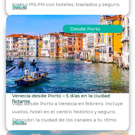
Krabi y Phi Phi con hoteles, traslados y seguro.
1081 €
Desde
Desde Porto
Venecia desde Porto – 5 días en la ciudad
flotante
Viaja desde Porto a Venecia en febrero. Incluye
vuelos, hotel en el centro histórico y seguro.
Descubrí la ciudad de los canales a tu ritmo.
380€
Desde