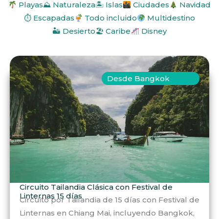
Playas
⛰ Naturaleza
🏝 Islas
Ciudades
Navidad
⏱ Escapadas
Todo incluido
Multidestino
🏜 Desierto
🏖 Caribe
Disney
Desde Bangkok
Circuito Tailandia Clásica con Festival de
Linternas 15 días
Circuito por Tailandia de 15 días con Festival de
Linternas en Chiang Mai, incluyendo Bangkok,