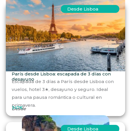
Desde Lisboa
París desde Lisboa: escapada de 3 días con
desayuno
Escapada de 3 días a París desde Lisboa con
vuelos, hotel 3★, desayuno y seguro. Ideal
para una pausa romántica o cultural en
primavera.
347€
Desde
Desde Lisboa