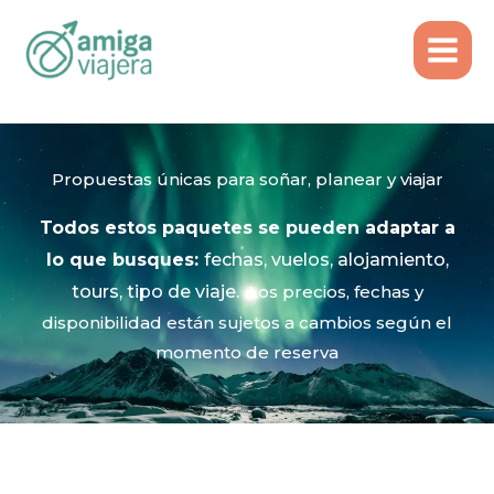
Inicio
Ideas de Viaje
Ir
al
contenido
Propuestas únicas para soñar, planear y viajar​
Todos estos paquetes
se pueden adaptar a
lo que busques:
fechas, vuelos, alojamiento,
tours, tipo de viaje.
Los precios, fechas y
disponibilidad están sujetos a cambios según el
momento de reserva