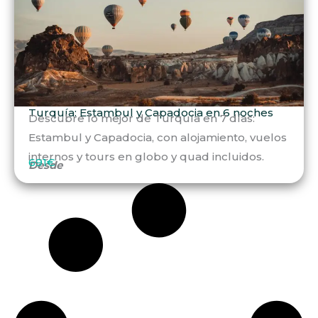
Turquía: Estambul y Capadocia en 6 noches
Descubre lo mejor de Turquía en 7 días:
Estambul y Capadocia, con alojamiento, vuelos
internos y tours en globo y quad incluidos.
691€
Desde