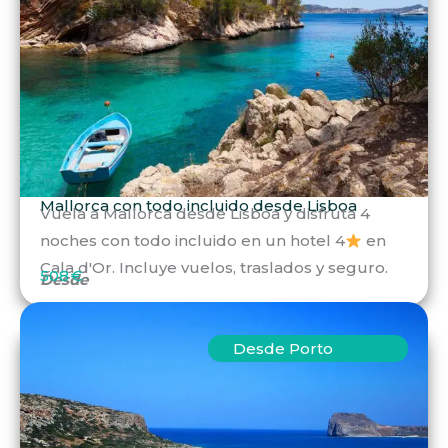
Mallorca con todo incluido desde Lisboa
Vuela a Mallorca desde Lisboa y disfruta 4
noches con todo incluido en un hotel 4
en
Cala d'Or. Incluye vuelos, traslados y seguro.
508 €
Desde
Desde Porto