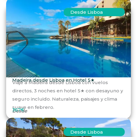
Desde Lisboa
Madeira desde Lisboa en Hotel 5★
Viaje a Madeira desde Lisboa con vuelos
directos, 3 noches en hotel 5★ con desayuno y
seguro incluido. Naturaleza, paisajes y clima
suave en febrero.
367€
Desde
Desde Lisboa