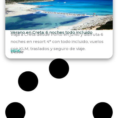
Verano en Creta: 6 noches todo incluido
Viaja a Creta desde Porto en junio y disfruta 6
noches en resort 4* con todo incluido, vuelos
con KLM, traslados y seguro de viaje.
681€
Desde