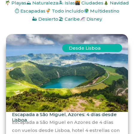
Playas
⛰ Naturaleza
🏝 Islas
Ciudades
Navidad
⏱ Escapadas
Todo incluido
Multidestino
🏜 Desierto
🏖 Caribe
Disney
Desde Lisboa
Escapada a São Miguel, Azores: 4 días desde
Lisboa
Escapada a São Miguel en Azores de 4 días
con vuelos desde Lisboa, hotel 4 estrellas con