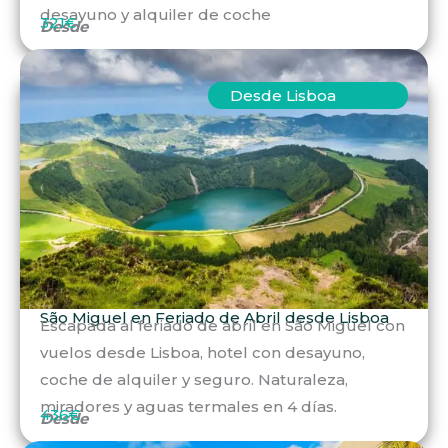
desayuno y alquiler de coche
321€
Desde
Desde Lisboa
São Miguel en Feriado de Abril desde Lisboa
Escapada al feriado de abril en São Miguel con
vuelos desde Lisboa, hotel con desayuno,
coche de alquiler y seguro. Naturaleza,
miradores y aguas termales en 4 días.
436€
Desde