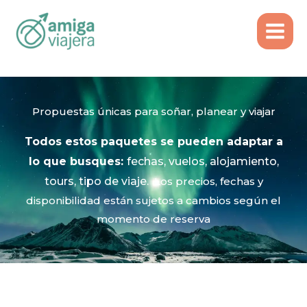
Inicio
Ideas de Viaje
Ir
al
contenido
Propuestas únicas para soñar, planear y viajar​
Todos estos paquetes
se pueden adaptar a
lo que busques:
fechas, vuelos, alojamiento,
tours, tipo de viaje.
Los precios, fechas y
disponibilidad están sujetos a cambios según el
momento de reserva