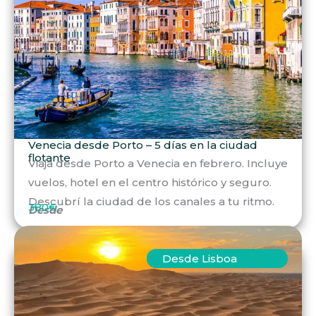
Venecia desde Porto – 5 días en la ciudad
flotante
Viaja desde Porto a Venecia en febrero. Incluye
vuelos, hotel en el centro histórico y seguro.
Descubrí la ciudad de los canales a tu ritmo.
380€
Desde
Desde Lisboa