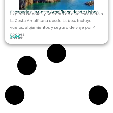
Escapada a la Costa Amalfitana desde Lisboa
Explora Nápoles y Sorrento en esta escapada a
la Costa Amalfitana desde Lisboa. Incluye
vuelos, alojamientos y seguro de viaje por 4
noches.
559€
Desde