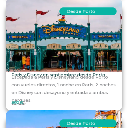
Desde Porto
Paris y Disney en septiembre desde Porto
Escapada a París y Disneyland desde Porto
con vuelos directos, 1 noche en París, 2 noches
en Disney con desayuno y entrada a ambos
parques.
592€
Desde
Desde Porto