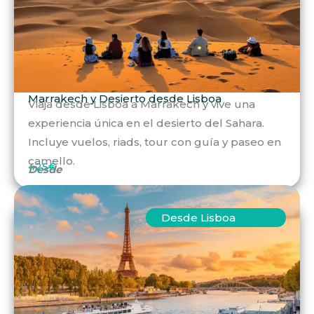
Marrakech y Desierto desde Lisboa
Viaja desde Lisboa a Marrakech y vive una
experiencia única en el desierto del Sahara.
Incluye vuelos, riads, tour con guía y paseo en
camello.
425€
Desde
Desde Lisboa