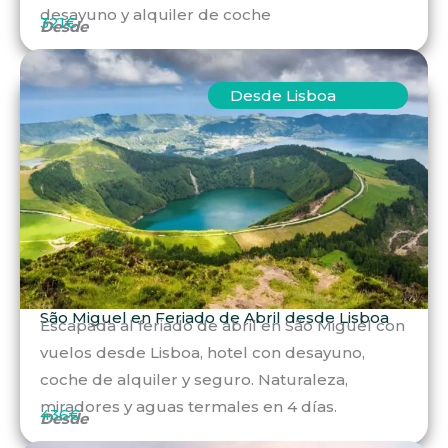
desayuno y alquiler de coche
321€
Desde
Desde Lisboa
São Miguel en Feriado de Abril desde Lisboa
Escapada al feriado de abril en São Miguel con
vuelos desde Lisboa, hotel con desayuno,
coche de alquiler y seguro. Naturaleza,
miradores y aguas termales en 4 días.
436€
Desde