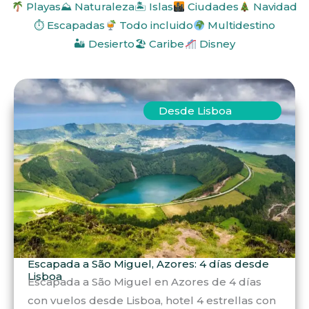
Playas
⛰ Naturaleza
🏝 Islas
Ciudades
Navidad
⏱ Escapadas
Todo incluido
Multidestino
🏜 Desierto
🏖 Caribe
Disney
Desde Lisboa
Escapada a São Miguel, Azores: 4 días desde
Lisboa
Escapada a São Miguel en Azores de 4 días
con vuelos desde Lisboa, hotel 4 estrellas con