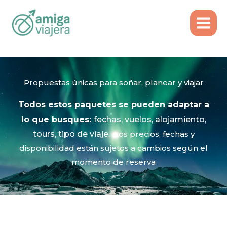
Inicio
Ideas de Viaje
Ir
al
contenido
Propuestas únicas para soñar, planear y viajar​
Todos estos paquetes
se pueden adaptar a
lo que busques:
fechas, vuelos, alojamiento,
tours, tipo de viaje.
Los precios, fechas y
disponibilidad están sujetos a cambios según el
momento de reserva