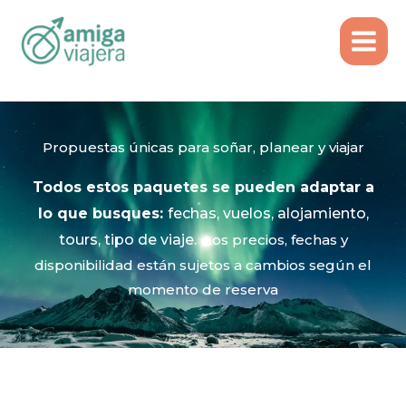
Inicio
Ideas de Viaje
Ir
al
contenido
Propuestas únicas para soñar, planear y viajar​
Todos estos paquetes
se pueden adaptar a
lo que busques:
fechas, vuelos, alojamiento,
tours, tipo de viaje.
Los precios, fechas y
disponibilidad están sujetos a cambios según el
momento de reserva