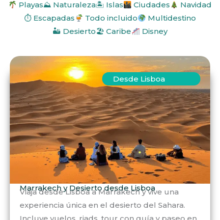
Playas
⛰ Naturaleza
🏝 Islas
Ciudades
Navidad
⏱ Escapadas
Todo incluido
Multidestino
🏜 Desierto
🏖 Caribe
Disney
Desde Lisboa
Marrakech y Desierto desde Lisboa
Viaja desde Lisboa a Marrakech y vive una
experiencia única en el desierto del Sahara.
Incluye vuelos, riads, tour con guía y paseo en